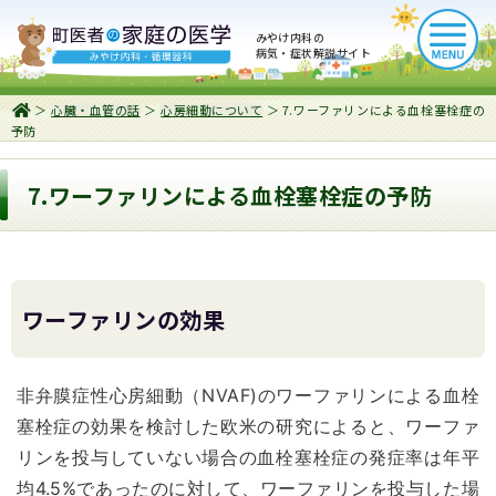
みやけ内科の
病気・症状解説サイト
＞
心臓・血管の話
＞
心房細動について
＞ 7.ワーファリンによる血栓塞栓症の
予防
7.ワーファリンによる血栓塞栓症の予防
ワーファリンの効果
非弁膜症性心房細動（NVAF)のワーファリンによる血栓
塞栓症の効果を検討した欧米の研究によると、ワーファ
リンを投与していない場合の血栓塞栓症の発症率は年平
均4.5%であったのに対して、ワーファリンを投与した場