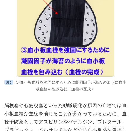
(3)血小板血栓を強固にするために凝固因子が海苔のように血小
図5
板血栓を包み込む（血栓の完成）
脳梗塞や心筋梗塞といった動脈硬化が原因の血栓では血
小板血栓が主役を演じることが分かっているために、血
栓予防薬としてアスピリンやパナルジン、プレタール、
プラビックス、ペルサンチンなどの抗血小板薬を選択し