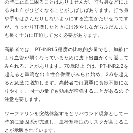
の時に止血に困ることはありませんが、打ち身などによ
る内出血がひどくなることがしばしばあります。打ち身
や手をはさんだりしないようにする注意がたいせつです
が、うっかり打撲したときには冷やしながらふだんより
も長く十分に圧迫しておく必要があります。
高齢者では、PT-INR1.5程度の比較的少量でも、加齢に
より血管が弱くなっているために皮下出血がくり返して
みられることがあります。70歳以上では、PT-INR2.2を
超えると重篤な出血性合併症がみられ始め、2.6を超え
ると急激に増加します。高齢者では夏季に食欲不振にな
りやすく、同一の量でも効果が増強することがあるので
注意を要します。
ワーファリンを突然休薬するとリバウンド現象として一
時的に凝固系が亢進し、血栓塞栓症のリスクが高まるこ
とが示唆されています。