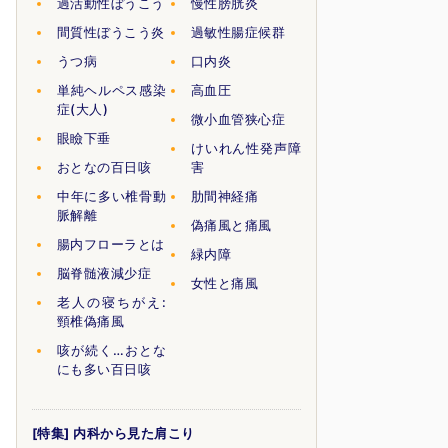
過活動性ぼうこう
慢性膀胱炎
間質性ぼうこう炎
過敏性腸症候群
うつ病
口内炎
単純ヘルペス感染
高血圧
症(大人)
微小血管狭心症
眼瞼下垂
けいれん性発声障
おとなの百日咳
害
中年に多い椎骨動
肋間神経痛
脈解離
偽痛風と痛風
腸内フローラとは
緑内障
脳脊髄液減少症
女性と痛風
老人の寝ちがえ:
頸椎偽痛風
咳が続く…おとな
にも多い百日咳
[特集] 内科から見た肩こり