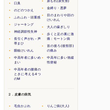
尿もれ(尿失禁)
口臭
金縛り・悪夢
のどのつかえ
目のまわりや顔の
ふわふわ・頭重感
けいれん
ジャーキング
大人の歯ぎしり
神経調節性失神
歩くと足の裏に激
長引く声がれ－声
痛：モートン病
帯まひ
首の後ろ(後頸部)
眼瞼けいれん
の痛み
中高年者に多いめ
中高年に多い弛緩
まい
性便秘
中高年者の腰痛の
ときに考える4つ
のM
２．皮膚の病気
毛虫かぶれ
りんご病(大人)