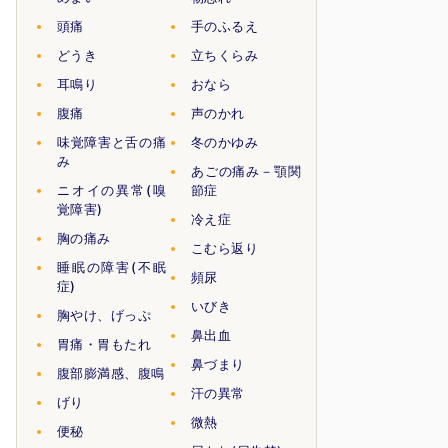
頭痛
手のふるえ
どうき
立ちくらみ
耳鳴り
おなら
腹痛
声のかれ
味覚障害と舌の痛
冬のかゆみ
み
あごの痛み－顎関
ニオイの異常(嗅
節症
覚障害)
冷え症
胸の痛み
こむら返り
睡眠の障害(不眠
頻尿
症)
いびき
胸やけ、げっぷ
鼻出血
胃痛・胃もたれ
鼻づまり
腹部膨満感、腹鳴
汗の異常
げり
微熱
便秘