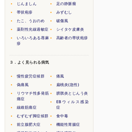
じんましん
足の静脈瘤
帯状疱疹
みずむし
たこ、うおのめ
破傷風
薬剤性光線過敏症
シイタケ皮膚炎
いろいろある蕁麻
高齢者の帯状疱疹
疹
３．よく見られる病気
慢性疲労症候群
痛風
偽痛風
扁桃炎(急性)
リウマチ性多発筋
膀胱炎とじんう炎
痛症
EBウィルス感染
線維筋痛症
症
むずむず脚症候群
食中毒
前立腺肥大症
機能性胃腸症