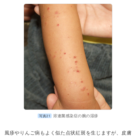
溶連菌感染症の腕の湿疹
写真21
風疹やりんご病もよく似た点状紅斑を生じますが、皮膚