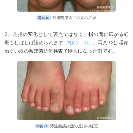
溶連菌感染症の足の紅斑
写真30
2）足指の変化として斑点ではなく、指の間に広がる紅
斑もしばしば認められます
。写真32は咽頭
（写真31、32）
ぬぐい液の溶連菌抗体検査で陽性になった例です。
溶連菌感染症の足指の紅斑
写真31