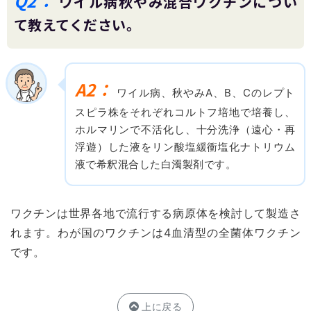
Q2：
ワイル病秋やみ混合ワクチンについ
て教えてください。
A2：
ワイル病、秋やみA、B、Cのレプト
スピラ株をそれぞれコルトフ培地で培養し、
ホルマリンで不活化し、十分洗浄（遠心・再
浮遊）した液をリン酸塩緩衝塩化ナトリウム
液で希釈混合した白濁製剤です。
ワクチンは世界各地で流行する病原体を検討して製造さ
れます。わが国のワクチンは4血清型の全菌体ワクチン
です。
上に戻る